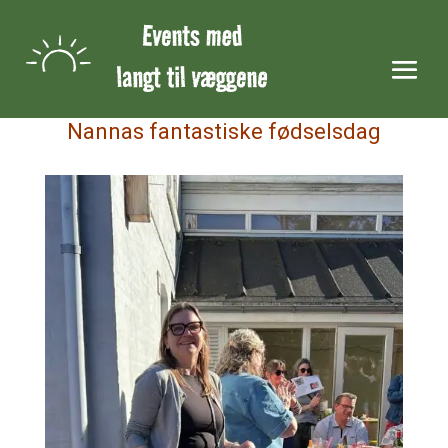
Nannas fantastiske fødselsdag